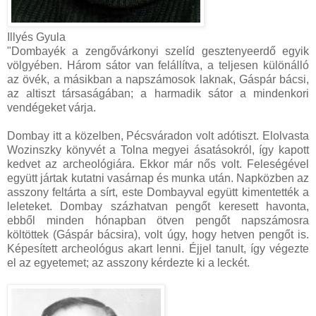
Illyés Gyula
"Dombayék a zengővárkonyi szelíd gesztenyeerdő egyik
völgyében. Három sátor van felállítva, a teljesen különálló
az övék, a másikban a napszámosok laknak, Gáspár bácsi,
az altiszt társaságában; a harmadik sátor a mindenkori
vendégeket várja.
Dombay itt a közelben, Pécsváradon volt adótiszt. Elolvasta
Wozinszky könyvét a Tolna megyei ásatásokról, így kapott
kedvet az archeológiára. Ekkor már nős volt. Feleségével
együtt jártak kutatni vasárnap és munka után. Napközben az
asszony feltárta a sírt, este Dombayval együtt kimentették a
leleteket. Dombay százhatvan pengőt keresett havonta,
ebből minden hónapban ötven pengőt napszámosra
költöttek (Gáspár bácsira), volt úgy, hogy hetven pengőt is.
Képesített archeológus akart lenni. Éjjel tanult, így végezte
el az egyetemet; az asszony kérdezte ki a leckét.