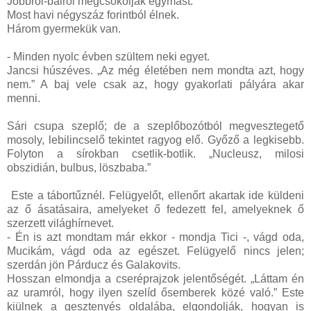
Jobbról-balról megcsókolják egymást.
Most havi négyszáz forintból élnek.
Három gyermekük van.
- Minden nyolc évben szültem neki egyet.
Jancsi húszéves. „Az még életében nem mondta azt, hogy
nem.” A baj vele csak az, hogy gyakorlati pályára akar
menni.
Sári csupa szeplő; de a szeplőbozótból megvesztegető
mosoly, lebilincselő tekintet ragyog elő. Győző a legkisebb.
Folyton a sírokban csetlik-botlik. „Nucleusz, milosi
obszidián, bulbus, löszbaba.”
Este a tábortűznél. Felügyelőt, ellenőrt akartak ide küldeni
az ő ásatásaira, amelyeket ő fedezett fel, amelyeknek ő
szerzett világhírnevet.
- Én is azt mondtam már ekkor - mondja Tici -, vágd oda,
Mucikám, vágd oda az egészet. Felügyelő nincs jelen;
szerdán jön Párducz és Galakovits.
Hosszan elmondja a cseréprajzok jelentőségét. „Láttam én
az uramról, hogy ilyen szelíd ősemberek közé való.” Este
kiülnek a gesztenyés oldalába, elgondolják, hogyan is