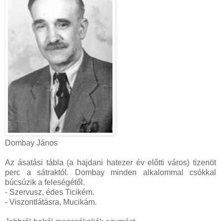
Dombay János
Az ásatási tábla (a hajdani hatezer év előtti város) tizenöt
perc a sátraktól. Dombay minden alkalommal csókkal
búcsúzik a feleségétől.
- Szervusz, édes Ticikém.
- Viszontlátásra, Mucikám.