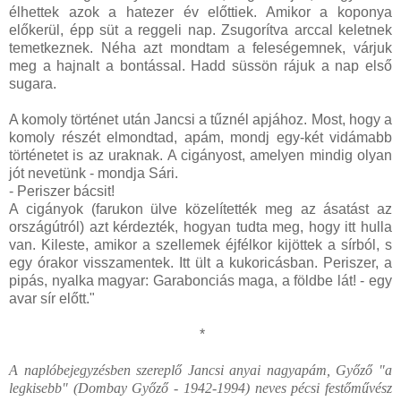
élhettek azok a hatezer év előttiek. Amikor a koponya
előkerül, épp süt a reggeli nap. Zsugorítva arccal keletnek
temetkeznek. Néha azt mondtam a feleségemnek, várjuk
meg a hajnalt a bontással. Hadd süssön rájuk a nap első
sugara.
A komoly történet után Jancsi a tűznél apjához. Most, hogy a
komoly részét elmondtad, apám, mondj egy-két vidámabb
történetet is az uraknak. A cigányost, amelyen mindig olyan
jót nevetünk - mondja Sári.
- Periszer bácsit!
A cigányok (farukon ülve közelítették meg az ásatást az
országútról) azt kérdezték, hogyan tudta meg, hogy itt hulla
van. Kileste, amikor a szellemek éjfélkor kijöttek a sírból, s
egy órakor visszamentek. Itt ült a kukoricásban. Periszer, a
pipás, nyalka magyar: Garabonciás maga, a földbe lát! - egy
avar sír előtt."
*
A naplóbejegyzésben szereplő Jancsi anyai nagyapám, Győző "a
legkisebb" (Dombay Győző - 1942-1994) neves pécsi festőművész